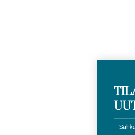
Osta täältä
TIL
UU
email