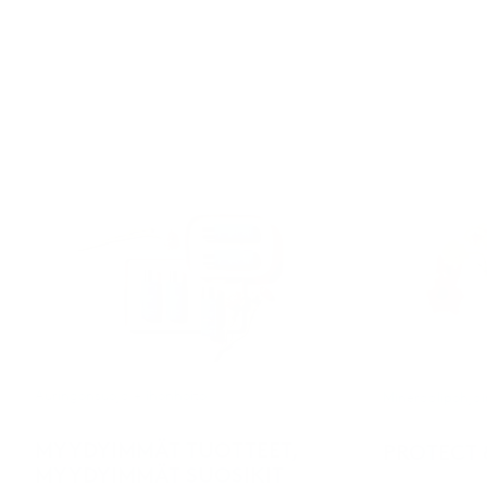
Auringonsuoja + ihonhoito
Mineraalipohjai
MYYDYIMMÄT TUOTTEET,
PROTECT 
MYYDYIMMÄT SUOSIKIT