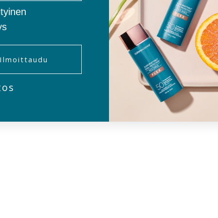
bedrift
tyinen
ys
Ilmoittaudu
tos