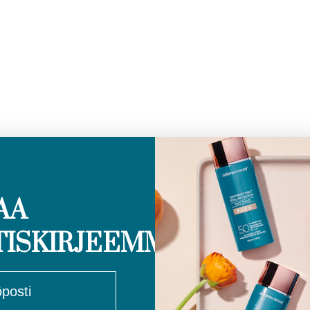
AA
TISKIRJEEMME