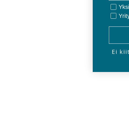
Privat/
Yksi
Yrit
Ei kii