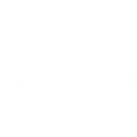
nen aurinkosuojavoide
& PERFECT