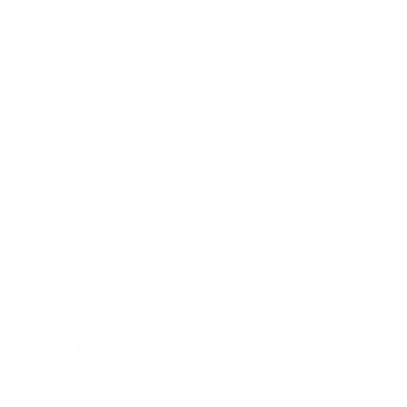
Sunforgettable® Total
Sunforgettable® Total
Protection® Face Shield
Protection® Face Shield
Flex SPF 50
Glow SPF 50
77,54
€
77,54
€