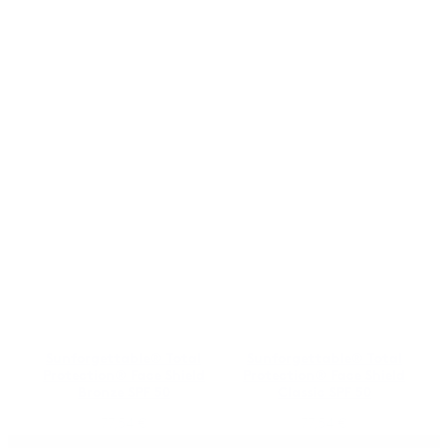
Sunforgettable® Total
Sunforgettable® Total
Protection® Face Shield
Protection® Face Shield
Bronze SPF 50
Classic SPF 50
77,54
€
77,54
€