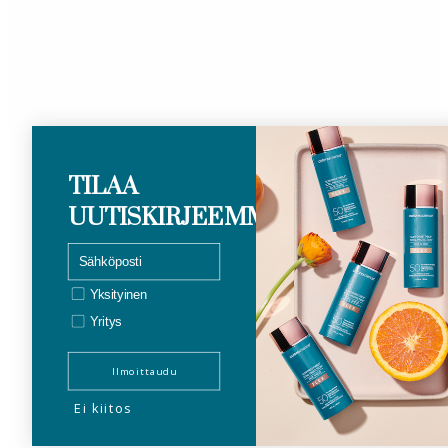
TILAA
UUTISKIRJEEMME
email
Privat/bedrift
Yksityinen
Yritys
Ilmoittaudu
Ei kiitos